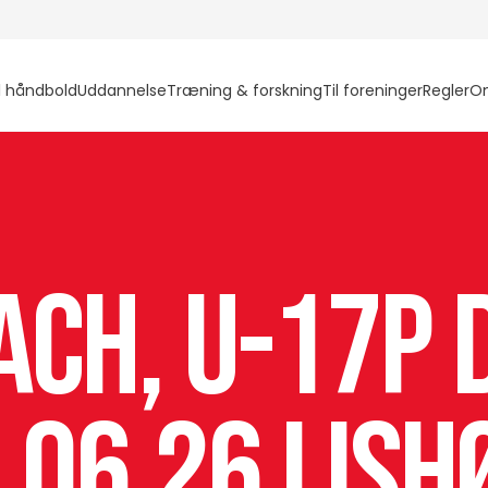
l håndbold
Uddannelse
Træning & forskning
Til foreninger
Regler
O
ach, U-17P 
.06.26 i Ishø