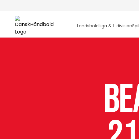
Landshold
Liga & 1. division
Spi
Be
21