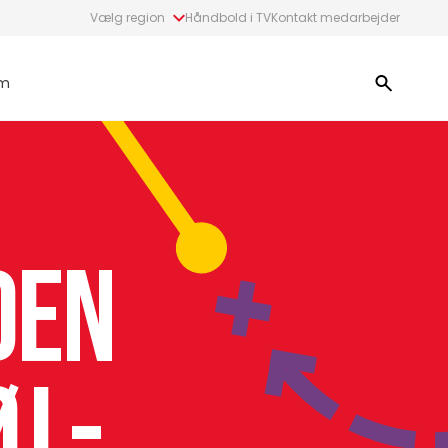
Vælg region
Håndbold i TV
Kontakt medarbejder
m
den
j -