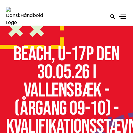
Beach, U-17P den
30.05.26 i
Vallensbæk -
(årgang 09-10) -
Kvalifikationsstæv