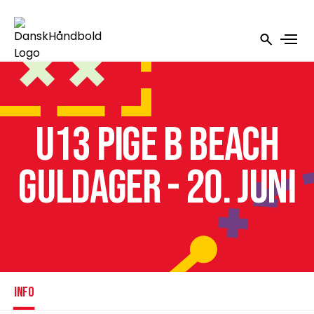
U13 Pige B Beach
Guldager - 20. juni
INFO