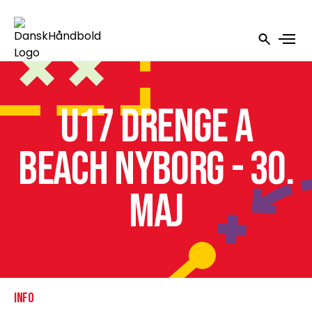
U17 Drenge A
Beach Nyborg - 30.
maj
INFO