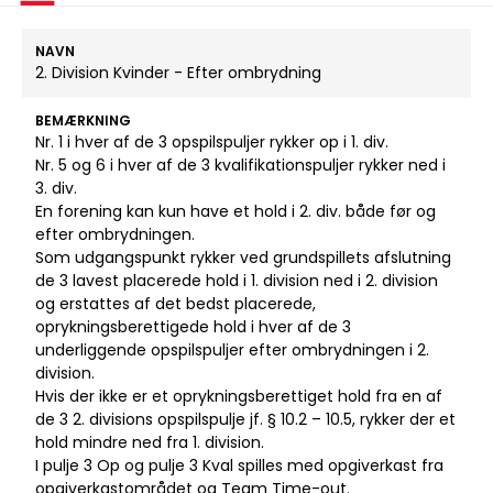
NAVN
2. Division Kvinder - Efter ombrydning
BEMÆRKNING
Nr. 1 i hver af de 3 opspilspuljer rykker op i 1. div.
Nr. 5 og 6 i hver af de 3 kvalifikationspuljer rykker ned i
3. div.
En forening kan kun have et hold i 2. div. både før og
efter ombrydningen.
Som udgangspunkt rykker ved grundspillets afslutning
de 3 lavest placerede hold i 1. division ned i 2. division
og erstattes af det bedst placerede,
oprykningsberettigede hold i hver af de 3
underliggende opspilspuljer efter ombrydningen i 2.
division.
Hvis der ikke er et oprykningsberettiget hold fra en af
de 3 2. divisions opspilspulje jf. § 10.2 – 10.5, rykker der et
hold mindre ned fra 1. division.
I pulje 3 Op og pulje 3 Kval spilles med opgiverkast fra
opgiverkastområdet og Team Time-out.