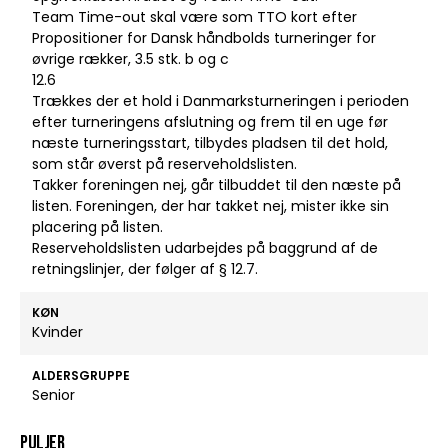
Team Time-out skal være som TTO kort efter
Propositioner for Dansk håndbolds turneringer for
øvrige rækker, 3.5 stk. b og c
12.6
Trækkes der et hold i Danmarksturneringen i perioden
efter turneringens afslutning og frem til en uge før
næste turneringsstart, tilbydes pladsen til det hold,
som står øverst på reserveholdslisten.
Takker foreningen nej, går tilbuddet til den næste på
listen. Foreningen, der har takket nej, mister ikke sin
placering på listen.
Reserveholdslisten udarbejdes på baggrund af de
retningslinjer, der følger af § 12.7.
KØN
Kvinder
ALDERSGRUPPE
Senior
Puljer