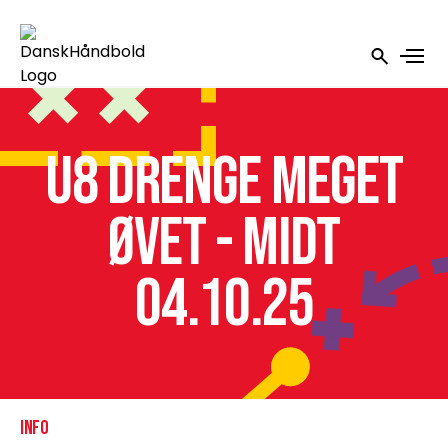
U8 drenge meget
øvet - Midt
04.10.25
INFO