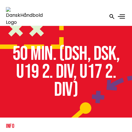
50 min. (DSH, DSK,
U19 2. div, U17 2.
div)
INFO