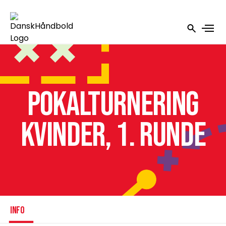
Pokalturnering
Kvinder, 1. runde
INFO