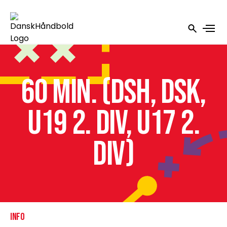
60 min. (DSH, DSK,
U19 2. div, U17 2.
div)
INFO