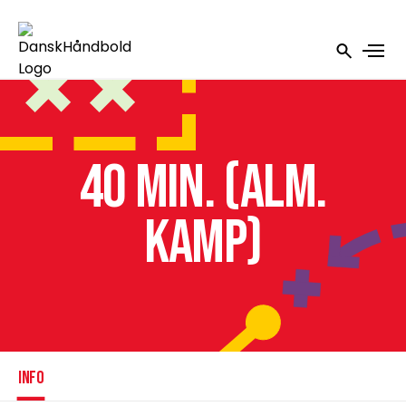
40 min. (alm.
kamp)
INFO