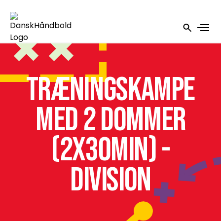
Træningskampe
med 2 dommer
(2x30min) -
Division