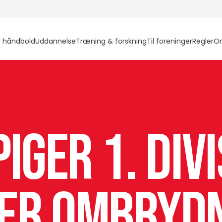
l håndbold
Uddannelse
Træning & forskning
Til foreninger
Regler
O
iger 1. Div
er ombryd