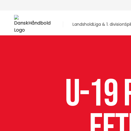
Landshold
Liga & 1. division
Spi
U-19 P
Eft