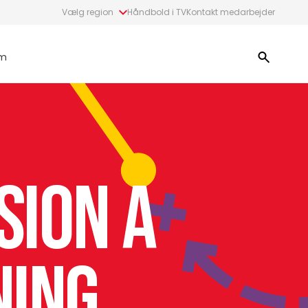
Vælg region
Håndbold i TV
Kontakt medarbejder
m
ision A
ning