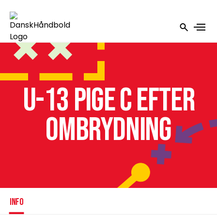
U-13 Pige C efter
ombrydning
INFO