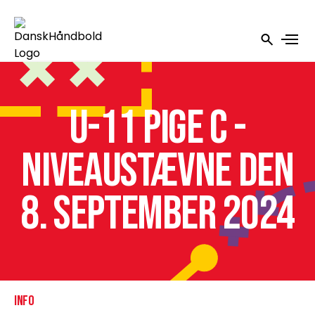
U-11 Pige C -
Niveaustævne den
8. september 2024
INFO