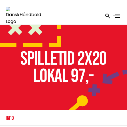
Spilletid 2x20
lokal 97,-
INFO