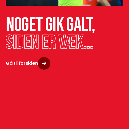
Noget gik galt,
siden er væk...
Gå til forsiden