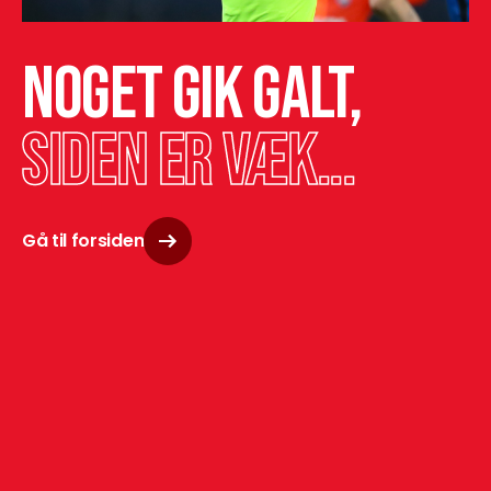
Noget gik galt,
siden er væk...
Gå til forsiden