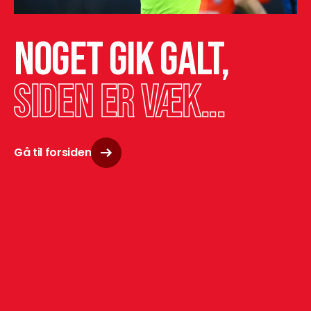
Noget gik galt,
siden er væk...
Gå til forsiden