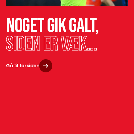
Noget gik galt,
siden er væk...
Gå til forsiden