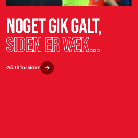
Noget gik galt,
siden er væk...
Gå til forsiden