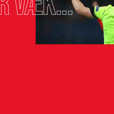
r væk...