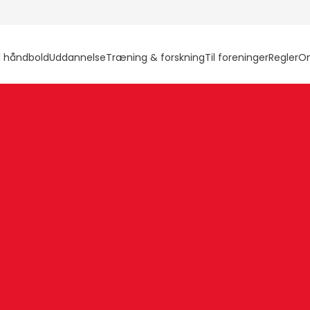
l håndbold
Uddannelse
Træning & forskning
Til foreninger
Regler
O