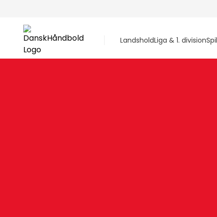
Landshold
Liga & 1. division
Spi