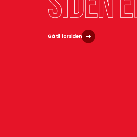
siden e
Gå til forsiden