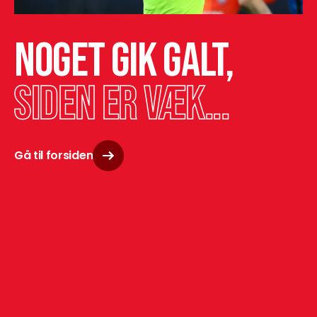
Noget gik galt,
siden er væk...
Gå til forsiden