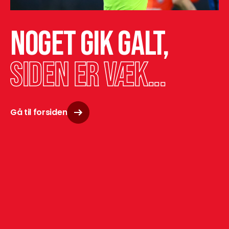
Noget gik galt,
siden er væk...
Gå til forsiden