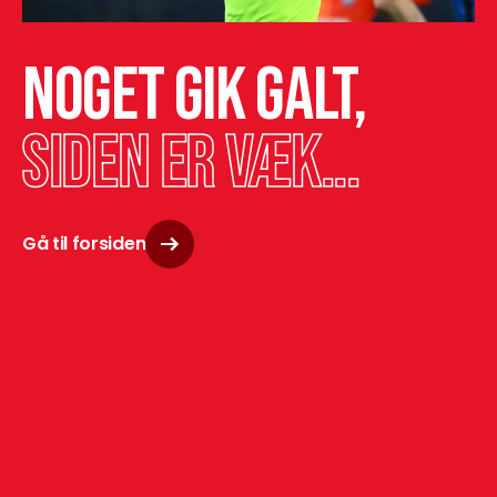
Noget gik galt,
siden er væk...
Gå til forsiden