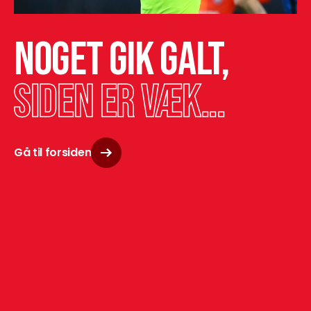
Noget gik galt,
siden er væk...
Gå til forsiden