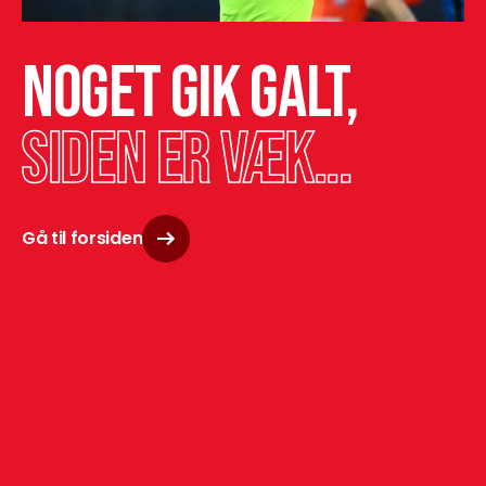
Noget gik galt,
siden er væk...
Gå til forsiden