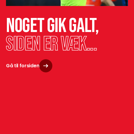
Noget gik galt,
siden er væk...
Gå til forsiden