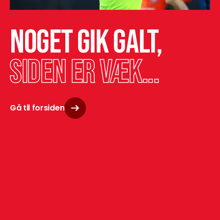
Noget gik galt,
siden er væk...
Gå til forsiden