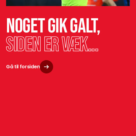
Noget gik galt,
siden er væk...
Gå til forsiden