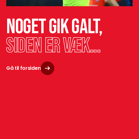
Noget gik galt,
siden er væk...
Gå til forsiden