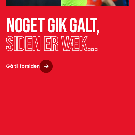
Noget gik galt,
siden er væk...
Gå til forsiden