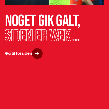
Noget gik galt,
siden er væk...
Gå til forsiden