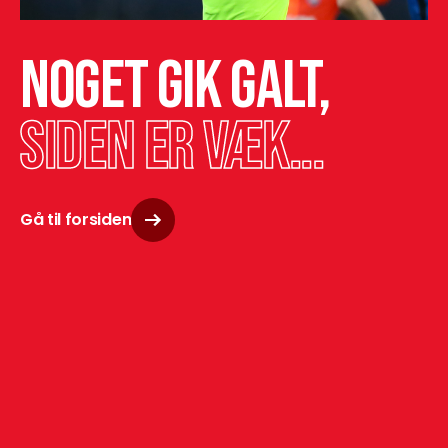
Noget gik galt,
siden er væk...
Gå til forsiden