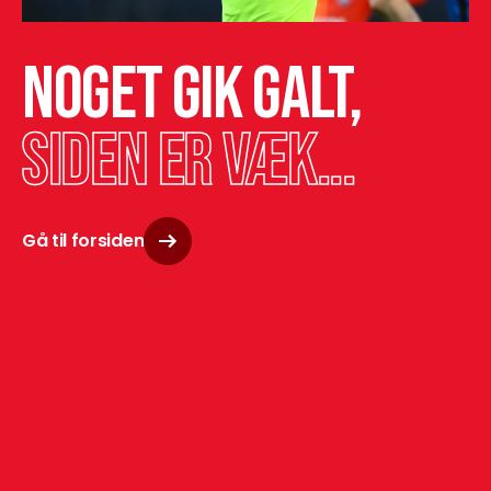
Noget gik galt,
siden er væk...
Gå til forsiden