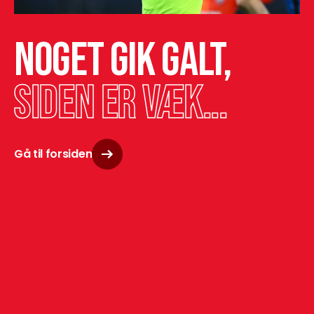
Noget gik galt,
siden er væk...
Gå til forsiden