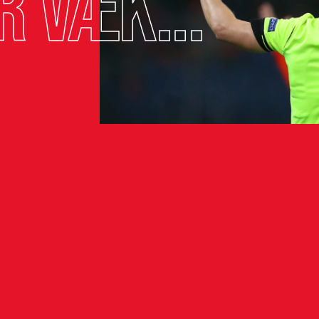
r væk...