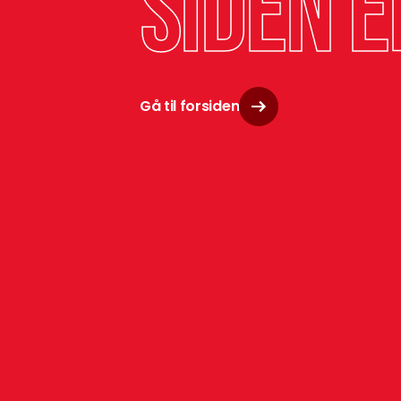
siden e
Gå til forsiden