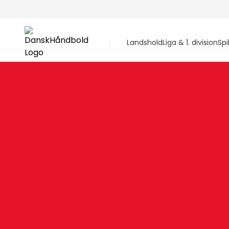
Landshold
Liga & 1. division
Spi