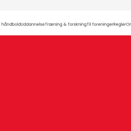
l håndbold
Uddannelse
Træning & forskning
Til foreninger
Regler
O