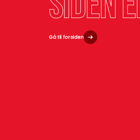
siden e
Gå til forsiden