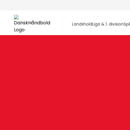
Landshold
Liga & 1. division
Spi