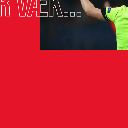
r væk...