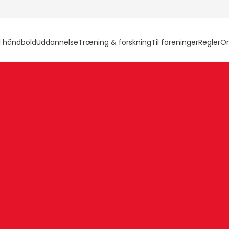
l håndbold
Uddannelse
Træning & forskning
Til foreninger
Regler
O