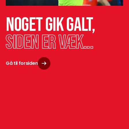
Noget gik galt,
siden er væk...
Gå til forsiden