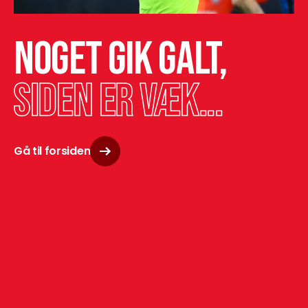
Noget gik galt,
siden er væk...
Gå til forsiden