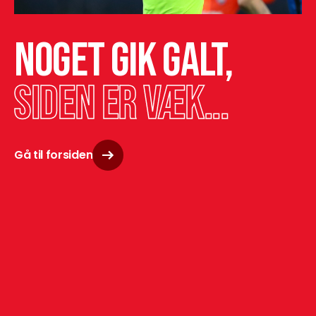
Noget gik galt,
siden er væk...
Gå til forsiden