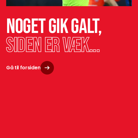
Noget gik galt,
siden er væk...
Gå til forsiden