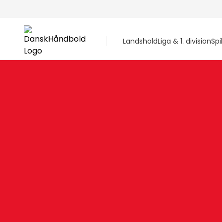
Landshold
Liga & 1. division
Spi