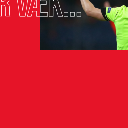
r væk...