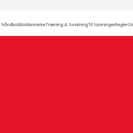
l håndbold
Uddannelse
Træning & forskning
Til foreninger
Regler
O