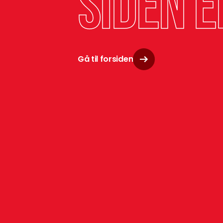
siden e
Gå til forsiden