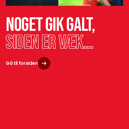
Noget gik galt,
siden er væk...
Gå til forsiden