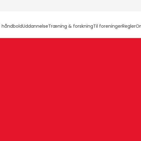
l håndbold
Uddannelse
Træning & forskning
Til foreninger
Regler
O