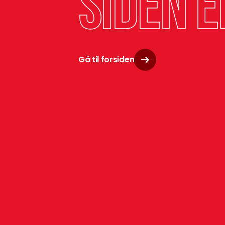
siden e
Gå til forsiden