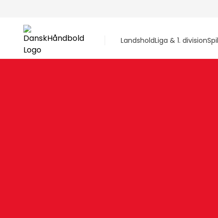
Landshold
Liga & 1. division
Spi