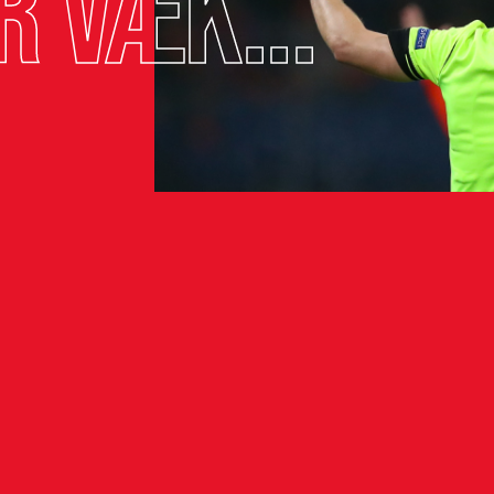
r væk...