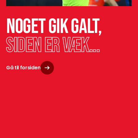
Noget gik galt,
siden er væk...
Gå til forsiden