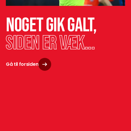
Noget gik galt,
siden er væk...
Gå til forsiden