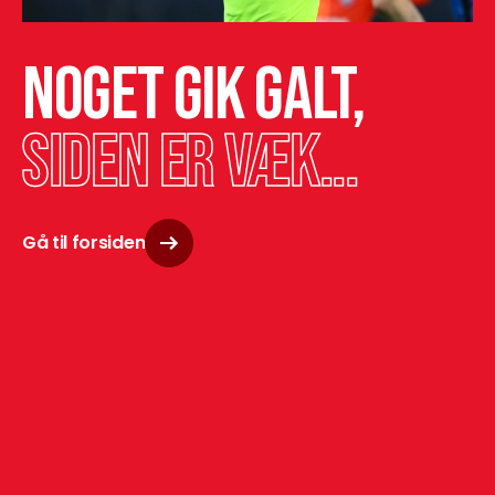
Noget gik galt,
siden er væk...
Gå til forsiden