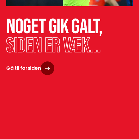
Noget gik galt,
siden er væk...
Gå til forsiden