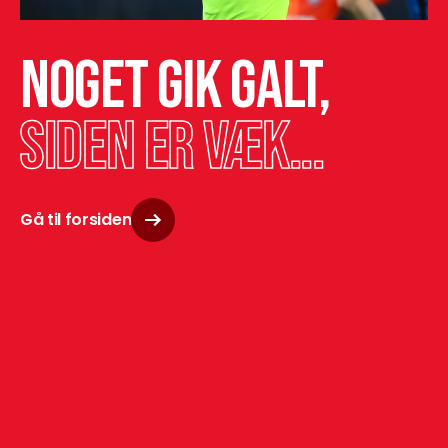
Noget gik galt,
siden er væk...
Gå til forsiden