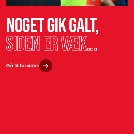
Noget gik galt,
siden er væk...
Gå til forsiden